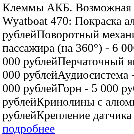
Клеммы АКБ. Возможная д
Wyatboat 470: Покраска а
рублейПоворотный механи
пассажира (на 360°) - 6 0
000 рублейПерчаточный ящ
000 рублейАудиосистема -
000 рублейГорн - 5 000 ру
рублейКринолины с алюми
рублейКрепление датчика 
подробнее