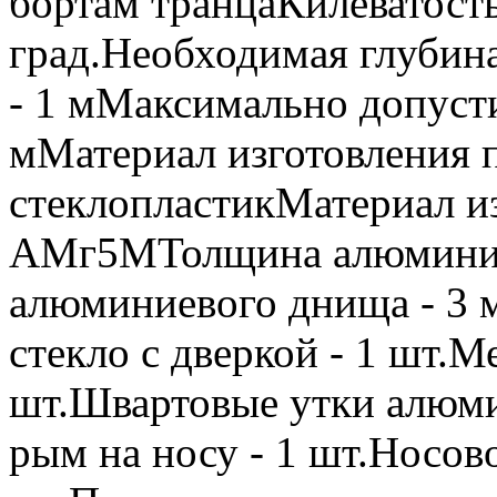
бортам транцаКилеватость
град.Необходимая глубина
- 1 мМаксимально допусти
мМатериал изготовления 
стеклопластикМатериал из
АМг5МТолщина алюминиев
алюминиевого днища - 3 
стекло с дверкой - 1 шт.М
шт.Швартовые утки алюм
рым на носу - 1 шт.Носово