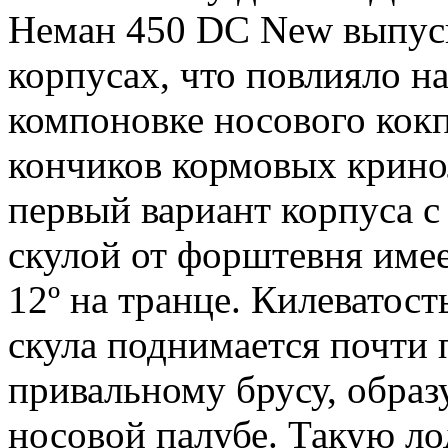
Неман 450 DC New выпуск
корпусах, что повлияло н
компоновке носового кокп
кончиков кормовых крино
первый вариант корпуса с
скулой от форштевня имее
12º на транце. Килеватост
скула поднимается почти
привальному брусу, образ
носовой палубе. Такую ло