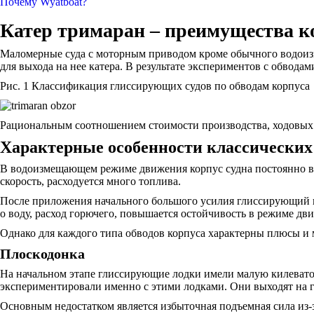
Почему Wyatboat?
Катер тримаран – преимущества к
Маломерные суда с моторным приводом кроме обычного водоизм
для выхода на нее катера. В результате экспериментов с обвод
Рис. 1 Классификация глиссирующих судов по обводам корпуса
Рациональным соотношением стоимости производства, ходовых к
Характерные особенности классических 
В водоизмещающем режиме движения корпус судна постоянно вы
скорость, расходуется много топлива.
После приложения начального большого усилия глиссирующий ка
о воду, расход горючего, повышается остойчивость в режиме дв
Однако для каждого типа обводов корпуса характерны плюсы и
Плоскодонка
На начальном этапе глиссирующие лодки имели малую килевато
экспериментировали именно с этими лодками. Они выходят на г
Основным недостатком является избыточная подъемная сила из-