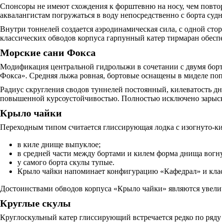
Спонсоры не имеют схождения к форштевню на носу, чем повтор
аквалангистам погружаться в воду непосредственно с борта суд
Внутри тоннелей создается аэродинамическая сила, с одной сто
классических обводов корпуса гарпунный катер тирмаран обесп
Морские сани Фокса
Модификация центральной гидролыжи в сочетании с двумя борто
Фокса». Средняя лыжа ровная, бортовые оснащены в миделе по
Радиус скругления сводов туннелей постоянный, килеватость д
повышенной курсоустойчивостью. Полностью исключено зарыски
Крыло чайки
Переходным типом считается глиссирующая лодка с изогнуто-к
в киле днище выпуклое;
в средней части между бортами и килем форма днища вогну
у самого борта скулы тупые.
Крыло чайки напоминает конфигурацию «Кафедрал» и класс
Достоинствами обводов корпуса «Крыло чайки» являются увелич
Круглые скулы
Круглоскульный катер глиссирующий встречается редко по ряд