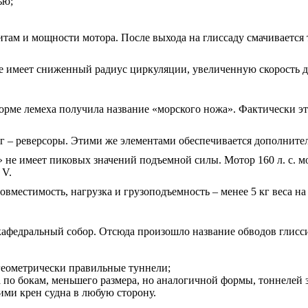
ью;
там и мощности мотора. После выхода на глиссаду смачивается 
же имеет сниженный радиус циркуляции, увеличенную скорость 
орме лемеха получила название «морского ножа». Фактически э
 – реверсоры. Этими же элементами обеспечивается дополнител
е имеет пиковых значений подъемной силы. Мотор 160 л. с. мож
 V.
местимость, нагрузка и грузоподъемность – менее 5 кг веса на 
афедральный собор. Отсюда произошло название обводов глисс
геометрически правильные туннели;
по бокам, меньшего размера, но аналогичной формы, тоннелей з
ми крен судна в любую сторону.