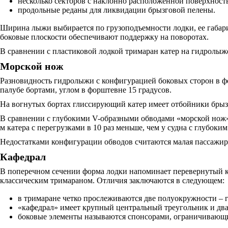
несколько секторов с наклонно расположенной поверхност
продольные реданы для ликвидации брызговой пелены.
Ширина лыжи выбирается по грузоподъемности лодки, ее габари
боковые плоскости обеспечивают поддержку на поворотах.
В сравнении с пластиковой лодкой тримаран катер на гидролы
Морской нож
Разновидность гидролыжи с конфигурацией боковых сторон в ф
палубе бортами, углом в форштевне 15 градусов.
На вогнутых бортах глиссирующий катер имеет отбойники брызг
В сравнении с глубокими V-образными обводами «морской нож» н
м катера с перегрузками в 10 раз меньше, чем у судна с глубоким
Недостатками конфигурации обводов считаются малая пассажиров
Кафедрал
В поперечном сечении форма лодки напоминает перевернутый к
классическим тримараном. Отличия заключаются в следующем:
в тримаране четко прослеживаются две полуокружности – 
«кафедрал» имеет крупный центральный треугольник и два 
боковые элементы называются спонсорами, ограничивающи