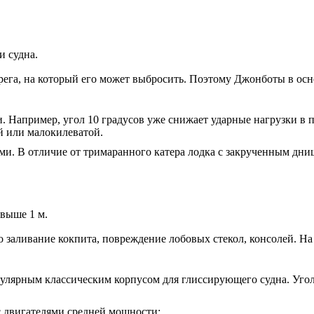
и судна.
ерега, на который его может выбросить. Поэтому Джонботы в ос
пример, угол 10 градусов уже снижает ударные нагрузки в пол
ой или малокилеватой.
и. В отличие от тримаранного катера лодка с закрученным днищ
выше 1 м.
о заливание кокпита, повреждение лобовых стекол, консолей. На
лярным классическим корпусом для глиссирующего судна. Угол к
 двигателями средней мощности: