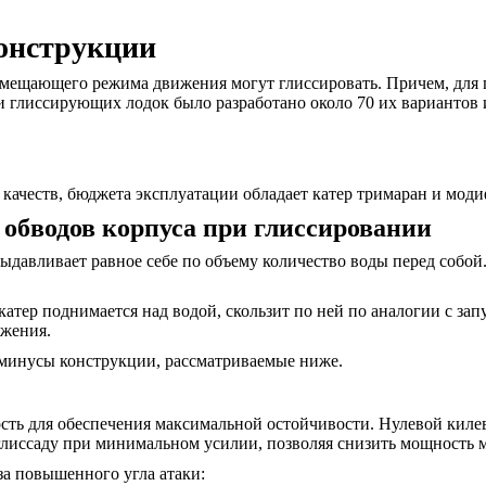
онструкции
ещающего режима движения могут глиссировать. Причем, для по
ами глиссирующих лодок было разработано около 70 их вариантов
ачеств, бюджета эксплуатации обладает катер тримаран и моди
обводов корпуса при глиссировании
давливает равное себе по объему количество воды перед собой
тер поднимается над водой, скользит по ней по аналогии с за
ижения.
 минусы конструкции, рассматриваемые ниже.
сть для обеспечения максимальной остойчивости. Нулевой киле
лиссаду при минимальном усилии, позволяя снизить мощность м
за повышенного угла атаки: