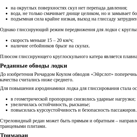
на округлых поверхностях скул нет перепада давления;
вода, не только смачивает днище целиком, но и замывает бо
подъемная сила крайне низкая, выход на глиссаду затруднен
Однако глиссирующий режим передвижения для лодки с круглы
скорость меньше 15 – 20 км/ч;
наличие отбойников брызг на скулах.
Плюсом глиссирующего круглоскульного катера является плавна
Реданные обводы лодки
До изобретения Ричардом Коулом обводов «Эйрслот» поперечны
качества считались ниже среднего.
Для повышения аэродинамики лодка для глиссирования стала о
в геометрической пропорции снизились ударные нагрузки;
увеличилась остойчивость, рысканье;
повысилась курсоустойчивость и безопасность пассажиров.
Стреловидный редан может быть прямым и обратным – направле
транцевыми плитами.
Тримаран