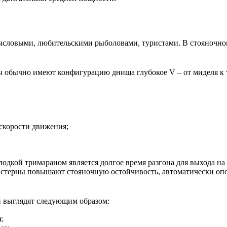
ловыми, любительскими рыболовами, туристами. В стояночном 
/ч обычно имеют конфигурацию днища глубокое V – от миделя к 
скорости движения;
одкой тримараном является долгое время разгона для выхода на
истерны повышают стояночную остойчивость, автоматически оп
 выглядят следующим образом:
;