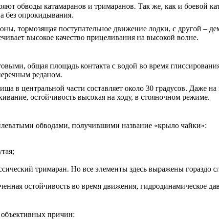
яют обводы катамаранов и тримаранов. Так же, как и боевой ка
на без опрокидывания.
роны, тормозящая поступательное движение лодки, с другой – д
ечивает высокое качество прицеливания на высокой волне.
выми, общая площадь контакта с водой во время глиссирования 
перечным реданом.
нища в центральной части составляет около 30 градусов. Даже 
вание, остойчивость высокая на ходу, в стояночном режиме.
илеватыми обводами, получившими название «крыло чайки»:
тая;
ический тримаран. Но все элементы здесь выражены гораздо сл
енная остойчивость во время движения, гидродинамическое давл
у объективных причин: