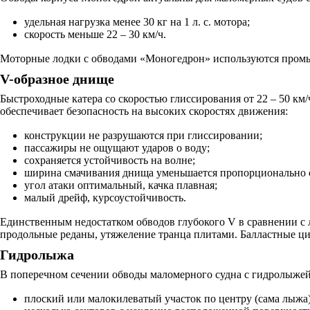
удельная нагрузка менее 30 кг на 1 л. с. мотора;
скорость меньше 22 – 30 км/ч.
Моторные лодки с обводами «Моногедрон» используются промыс
V-образное днище
Быстроходные катера со скоростью глиссирования от 22 – 50 км
обеспечивает безопасность на высоких скоростях движения:
конструкции не разрушаются при глиссировании;
пассажиры не ощущают ударов о воду;
сохраняется устойчивость на волне;
ширина смачивания днища уменьшается пропорционально 
угол атаки оптимальный, качка плавная;
малый дрейф, курсоустойчивость.
Единственным недостатком обводов глубокого V в сравнении с л
продольные реданы, утяжеление транца плитами. Балластные ц
Гидролыжа
В поперечном сечении обводы маломерного судна с гидролыжей
плоский или малокилеватый участок по центру (сама лыжа)