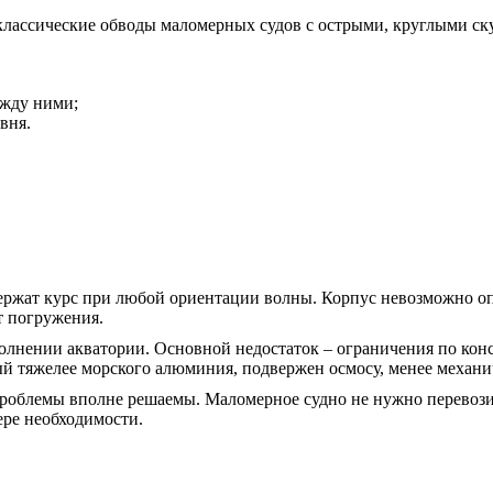
лассические обводы маломерных судов с острыми, круглыми ску
ежду ними;
вня.
ержат курс при любой ориентации волны. Корпус невозможно оп
т погружения.
волнении акватории. Основной недостаток – ограничения по ко
ый тяжелее морского алюминия, подвержен осмосу, менее механи
проблемы вполне решаемы. Маломерное судно не нужно перевозит
ере необходимости.