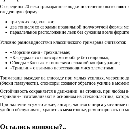
С середины 20 века тримаранные лодки постепенно вытесняют к
следующую форму:
три узких гидролыжи;
два тоннеля со сводами правильной полукруглой формы м
параллельное расположение лыж без сужения возле форште
Условно разновидностями классического тримарана считаются:
«Морские сани» трехкилевые;
«Кафедрал» со спонсорами вообще без гидролыж;
Обводы «Блегга» с тоннелями сложной конфигурации;
«Триклин» с взаимно пересекающимися элементами.
Тримараны выходят на глиссаду при малых усилиях, уверенно д
(блоки плавучести), спонсоры создают обратное усилие в момен
Остойчивость сохраняется в движении, на стоянке, при любом 
«триклин» изготавливают в основном из стеклопластика, котор
При наличии «сухого дока», ангара, частного пирса указанные 
удобно обслуживать, хранить в межсезонье, ремонтировать по м
Остались вопросы?..