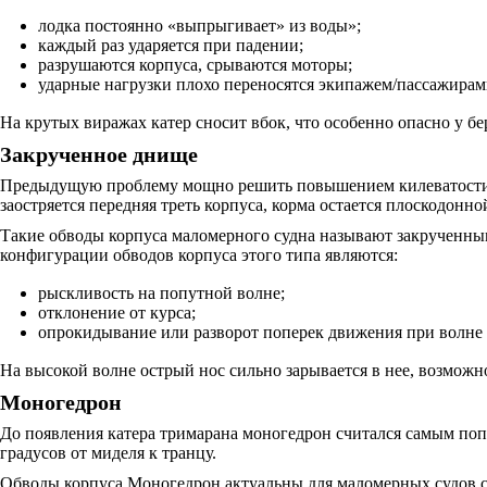
лодка постоянно «выпрыгивает» из воды»;
каждый раз ударяется при падении;
разрушаются корпуса, срываются моторы;
ударные нагрузки плохо переносятся экипажем/пассажирам
На крутых виражах катер сносит вбок, что особенно опасно у б
Закрученное днище
Предыдущую проблему мощно решить повышением килеватости. На
заостряется передняя треть корпуса, корма остается плоскодонн
Такие обводы корпуса маломерного судна называют закрученным
конфигурации обводов корпуса этого типа являются:
рыскливость на попутной волне;
отклонение от курса;
опрокидывание или разворот поперек движения при волне 
На высокой волне острый нос сильно зарывается в нее, возможн
Моногедрон
До появления катера тримарана моногедрон считался самым попу
градусов от миделя к транцу.
Обводы корпуса Моногедрон актуальны для маломерных судов с