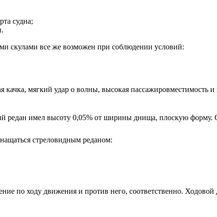
рта судна;
.
ми скулами все же возможен при соблюдении условий:
я качка, мягкий удар о волны, высокая пассажировместимость и
й редан имел высоту 0,05% от ширины днища, плоскую форму. О
снащаться стреловидным реданом:
ние по ходу движения и против него, соответственно. Ходово