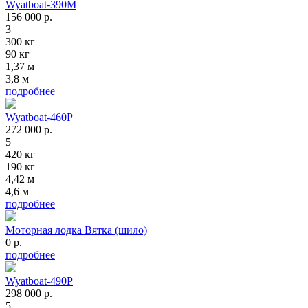
Wyatboat-390M
156 000
р.
3
300 кг
90 кг
1,37 м
3,8 м
подробнее
Wyatboat-460P
272 000
р.
5
420 кг
190 кг
4,42 м
4,6 м
подробнее
Моторная лодка Вятка (шило)
0
р.
подробнее
Wyatboat-490Р
298 000
р.
5